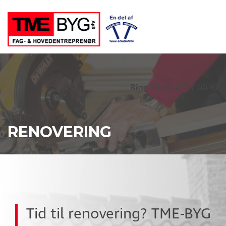
Ring til os:
47 77 00 92
RENOVERING
Tid til renovering? TME-BYG