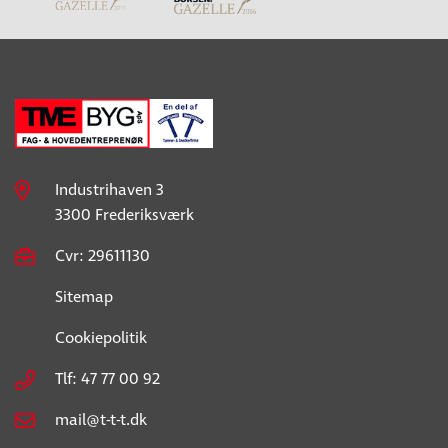
Industrihaven 3
3300 Frederiksværk
Cvr: 29611130
Sitemap
Cookiepolitik
Tlf: 47 77 00 92
mail@t-t-t.dk